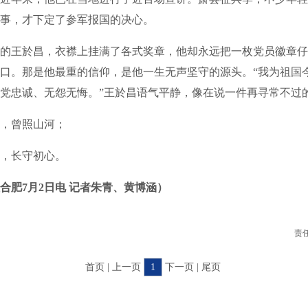
事，才下定了参军报国的决心。
的王於昌，衣襟上挂满了各式奖章，他却永远把一枚党员徽章仔
口。那是他最重的信仰，是他一生无声坚守的源头。“我为祖国
党忠诚、无怨无悔。”王於昌语气平静，像在说一件再寻常不过
，曾照山河；
，长守初心。
合肥7月2日电
记者朱青、黄博涵）
责
首页 | 上一页
1
下一页 | 尾页