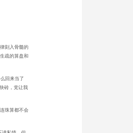
纪律刻入骨髓的
生疏的算盘和
怎么回来当了
一块砖，党让我
连珠算都不会
不讲私情，但