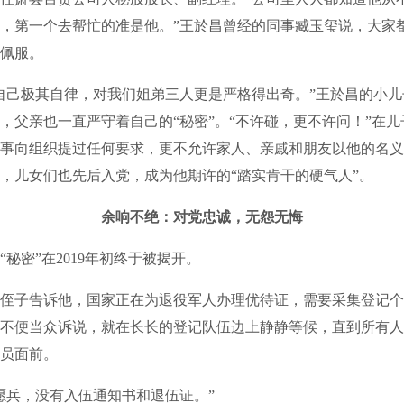
，第一个去帮忙的准是他。”王於昌曾经的同事臧玉玺说，大家
佩服。
自己极其自律，对我们姐弟三人更是严格得出奇。”王於昌的小
，父亲也一直严守着自己的“秘密”。“不许碰，更不许问！”在
事向组织提过任何要求，更不允许家人、亲戚和朋友以他的名义
，儿女们也先后入党，成为他期许的“踏实肯干的硬气人”。
余响不绝：对党忠诚，无怨无悔
“秘密”在2019年初终于被揭开。
侄子告诉他，国家正在为退役军人办理优待证，需要采集登记个
不便当众诉说，就在长长的登记队伍边上静静等候，直到所有人
员面前。
愿兵，没有入伍通知书和退伍证。”