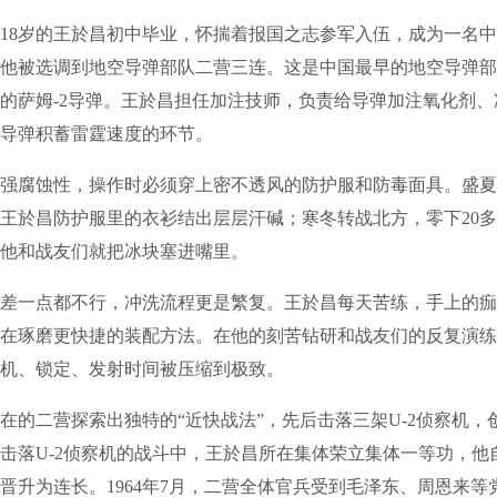
年，18岁的王於昌初中毕业，怀揣着报国之志参军入伍，成为一名
他被选调到地空导弹部队二营三连。这是中国最早的地空导弹部
的萨姆-2导弹。王於昌担任加注技师，负责给导弹加注氧化剂、
导弹积蓄雷霆速度的环节。
强腐蚀性，操作时必须穿上密不透风的防护服和防毒面具。盛夏
，王於昌防护服里的衣衫结出层层汗碱；寒冬转战北方，零下20
他和战友们就把冰块塞进嘴里。
差一点都不行，冲洗流程更是繁复。王於昌每天苦练，手上的痂
在琢磨更快捷的装配方法。在他的刻苦钻研和战友们的反复演练
机、锁定、发射时间被压缩到极致。
在的二营探索出独特的“近快战法”，先后击落三架U-2侦察机，
击落U-2侦察机的战斗中，王於昌所在集体荣立集体一等功，他
晋升为连长。1964年7月，二营全体官兵受到毛泽东、周恩来等