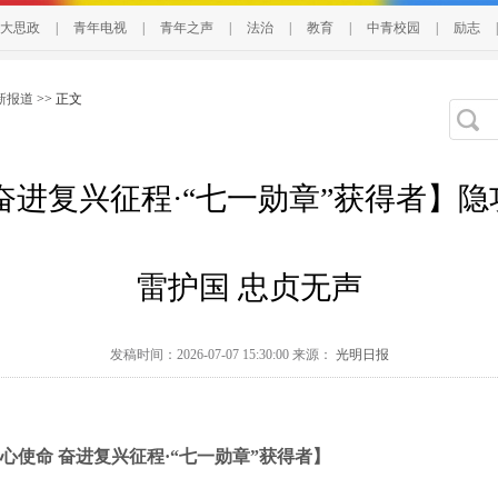
大思政
|
青年电视
|
青年之声
|
法治
|
教育
|
中青校园
|
励志
|
新报道
>> 正文
奋进复兴征程·“七一勋章”获得者】
雷护国 忠贞无声
发稿时间：2026-07-07 15:30:00 来源：
光明日报
心使命
奋进复兴征程·“七一勋章”获得者】