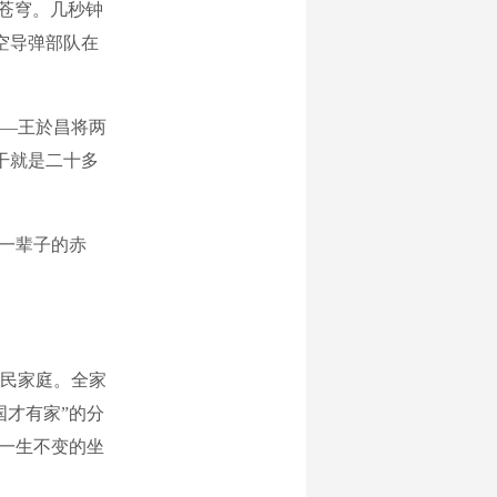
冲苍穹。几秒钟
空导弹部队在
—王於昌将两
干就是二十多
用一辈子的赤
农民家庭。全家
国才有家”的分
他一生不变的坐