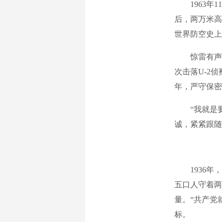
1963
后，两万米高
世界防空史上
惊雷有声
次击落U-2
年，严守保密
“我就是
诚，紧紧跟随
1936
五口人守着两
量。“共产党
标。