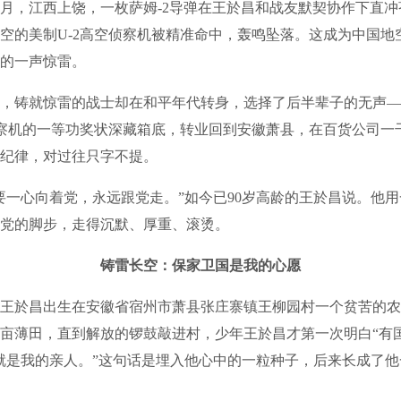
年11月，江西上饶，一枚萨姆-2导弹在王於昌和战友默契协作下直
空的美制U-2高空侦察机被精准命中，轰鸣坠落。这成为中国地
的一声惊雷。
，铸就惊雷的战士却在和平年代转身，选择了后半辈子的无声—
侦察机的一等功奖状深藏箱底，转业回到安徽萧县，在百货公司一
纪律，对过往只字不提。
要一心向着党，永远跟党走。”如今已90岁高龄的王於昌说。他
党的脚步，走得沉默、厚重、滚烫。
铸雷长空：保家卫国是我的心愿
年，王於昌出生在安徽省宿州市萧县张庄寨镇王柳园村一个贫苦的
亩薄田，直到解放的锣鼓敲进村，少年王於昌才第一次明白“有
就是我的亲人。”这句话是埋入他心中的一粒种子，后来长成了