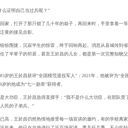
什么证明自己当过兵呢？”
回家，打开了那只锁了几十年的箱子，再回来时，手里拿着一等
泛黄的接见合影。
纷纷围拢，沉寂半生的惊雷，终于回响再起。消息从县城传到省
住了半辈子的邻居，甚至王於昌的儿女，都是第一次完整知晓父
年，83岁的王於昌获评“全国模范退役军人”；2021年，他被评为“
90岁的他成为“七一勋章”获得者。
是大功臣，王於昌急得直摆手：“我不是什么大功臣，在部队受了
人民的子弟兵。”
已高，王於昌仍然热情地接受每一场宣讲的邀约，有的学校离家
近年来，他已在当地进行了近百场宣讲。萧县征兵季，不少年轻