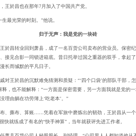
，王於昌也在那年7月加入了中国共产党。
一生最光荣的时刻。”他说。
归于无声：我是党的一块砖
年，王於昌转业回到萧县，成了一名百货公司卖布的营业员。保密
、接见合影一同锁进箱底。昔日托举过国之重器的双手，拿起了
漫长而缄默的平凡日子。
戚对王於昌的沉默难免猜测和质疑：“‘四个口袋’的部队干部，
解释，也不能解释：“一方面是保密需要，另一方面我就是党的
没理由躺在功劳簿上‘吃老本’。”
布、撕布、算账……凭着在军旅中磨炼出的韧劲，王於昌从一个
，很快就练成了有名的“快手神算”，当年就获评先进工作者。
任萧县百货公司人秘股股长、副经理。“公司里人人都知道他从